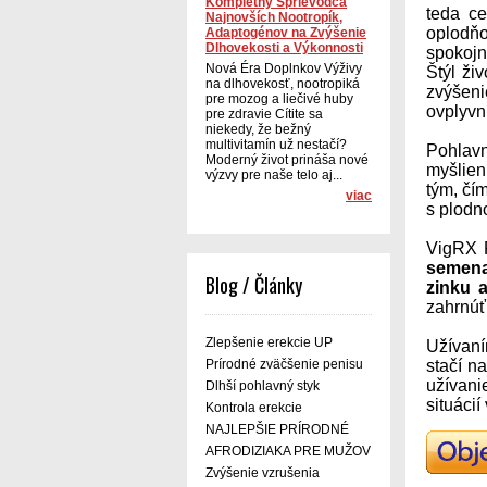
Kompletný Sprievodca
teda ce
Najnovších Nootropík,
oplodňo
Adaptogénov na Zvýšenie
Dlhovekosti a Výkonnosti
spokojn
Nová Éra Doplnkov Výživy
Štýl ži
na dlhovekosť, nootropiká
zvýšeni
pre mozog a liečivé huby
ovplyvn
pre zdravie Cítite sa
niekedy, že bežný
multivitamín už nestačí?
Pohlavn
Moderný život prináša nové
myšlien
výzvy pre naše telo aj...
tým, čí
viac
s plodn
VigRX P
semen
Blog / Články
zinku 
zahrnúť
Zlepšenie erekcie UP
Užívaní
Prírodné zväčšenie penisu
stačí n
užívani
Dlhší pohlavný styk
situácií
Kontrola erekcie
NAJLEPŠIE PRÍRODNÉ
AFRODIZIAKA PRE MUŽOV
Zvýšenie vzrušenia