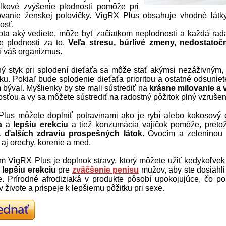
lkové zvýšenie plodnosti pomôže pri
vanie ženskej polovičky. VigRX Plus obsahuje vhodné látky
osť.
vota aký vediete, môže byť začiatkom neplodnosti a každá rada
e plodnosti za to.
Veľa stresu, búrlivé zmeny, nedostato
í váš organizmus.
ý styk pri splodení dieťaťa sa môže stať akýmsi nezáživným, k
ku. Pokiaľ bude splodenie dieťaťa prioritou a ostatné odsunie
m býval. Myšlienky by ste mali sústrediť na
krásne milovanie a 
osťou a vy sa môžete sústrediť na radostný pôžitok plný vzruše
lus môžete doplniť potravinami ako je rybí alebo kokosový o
a
a
lepšiu erekciu
a tiež konzumácia vajíčok pomôže, preto
a ďalších zdraviu prospešných látok.
Ovocím a zeleninou n
 aj orechy, korenie a med.
m VigRX Plus je doplnok stravy, ktorý môžete užiť kedykoľvek 
a
lepšiu erekciu
pre
zväčšenie penisu
mužov, aby ste dosiahli
e. Prírodné afrodiziaká v produkte pôsobí upokojujúce, čo 
 v živote a prispeje k lepšiemu pôžitku pri sexe.