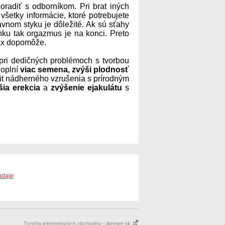
poradiť s odborníkom. Pri brat iných
šetky informácie, ktoré potrebujete
avnom styku je dôležité. Ak sú sťahy
nku tak orgazmus je na konci. Preto
ax dopomôže.
pri dedičných problémoch s tvorbou
doplní
viac semena, zvýši plodnosť
ocit nádherného vzrušenia s prírodným
ia erekcia
a
zvýšenie ejakulátu
s
údaje
Tvorba internetových obchodov - Atomer.sk