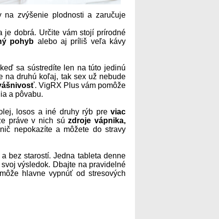
 na zvýšenie plodnosti a zaručuje
 je dobrá. Určite vám stojí prírodné
čný pohyb
alebo aj príliš veľa kávy
eď sa sústredíte len na túto jedinú
te na druhú koľaj, tak sex už nebude
vášnivosť
. VigRX Plus vám pomôže
nia a pôvabu.
lej, losos a iné druhy rýb pre
viac
že práve v nich sú
zdroje vápnika,
ič nepokazíte a môžete do stravy
a bez starostí. Jedna tableta denne
 svoj výsledok. Dbajte na pravidelné
pomôže hlavne vypnúť od stresových