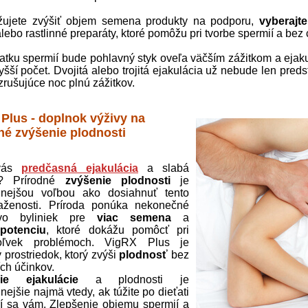
žujete zvýšiť objem semena produkty na podporu,
vyberajte
alebo rastlinné preparáty, ktoré pomôžu pri tvorbe spermií a be
tatku spermií bude pohlavný styk oveľa väčším zážitkom a ejak
vyšší počet. Dvojitá alebo trojitá ejakulácia už nebude len pre
zrušujúce noc plnú zážitkov.
Plus - doplnok výživy na
né zvýšenie plodnosti
 vás
predčasná ejakulácia
a slabá
a? Prírodné
zvýšenie plodnosti
je
dnejšou voľbou ako dosiahnuť tento
laženosti. Príroda ponúka nekonečné
tvo byliniek pre
viac semena
a
u
potenciu
, ktoré dokážu pomôcť pri
oľvek problémoch. VigRX Plus je
 prostriedok, ktorý zvýši
plodnosť
bez
ích účinkov.
ie ejakulácie
a plodnosti je
nejšie najmä vtedy, ak túžite po dieťati
í sa vám. Zlepšenie objemu spermií a