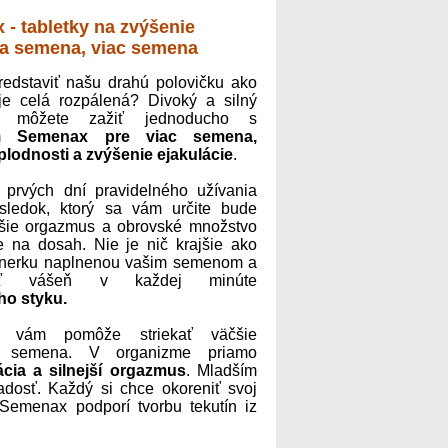
- tabletky na zvýšenie
a semena, viac semena
predstaviť našu drahú polovičku ako
je celá rozpálená? Divoký a silný
s môžete zažiť jednoducho s
om
Semenax pre viac semena,
plodnosti a zvýšenie ejakulácie
.
prvých dní pravidelného užívania
ýsledok, ktorý sa vám určite bude
hšie orgazmus a obrovské množstvo
 na dosah. Nie je nič krajšie ako
rtnerku naplnenou vašim semenom a
vať vášeň v každej minúte
ho styku.
vám pomôže striekať väčšie
o semena. V organizme priamo
ácia a silnejší orgazmus
. Mladším
dosť. Každý si chce okoreniť svoj
Semenax podporí tvorbu tekutín iz