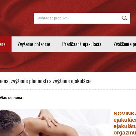
ena
Zvýšenie potencie
Predčasná ejakulácia
Zväčšenie p
ena, zvýšenie plodnosti a zvýšenie ejakulácie
Viac semena
NOVINKA
ejakulác
ejakulát
orgazm