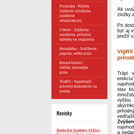
Provestra - Rýchle
Ak uva
zvýšenie vzrušenia
zložky 
(rastlinné
afrodiziakum)
Pri dos
Clitorin - Zvýšenie
byť aj 
vzrušenia, prírodné
prežiť v
tabletky na orgazmus
BreastMax - Zväčšenie
VigRX 
poprsia, veľké prsia
prírod
Breast Actives -
Väčšie, pevnejšie
prsia
Trápi
erekci
TestRX - Najsilnejší
najvho
prírodný testosterón na
stav b
predaj
množs
vyšši
akýchk
prírodný
Novinky
vedľajš
Zvýšen
najvhod
Najlepšie Doplnky Výživy:
a nedar