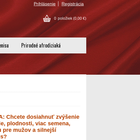
Prihlásenie
Registrácia
0
položiek
(0,00 €)
enisu
Prirodné afrodiziaká
: Chcete dosiahnuť zvýšenie
ie, plodnosti, viac semena,
u pre mužov a silnejší
us?