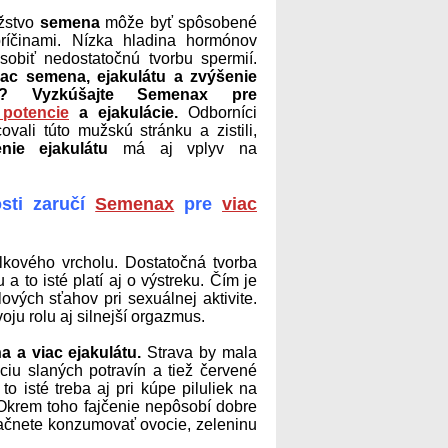
žstvo
semena
môže byť spôsobené
ríčinami. Nízka hladina hormónov
obiť nedostatočnú tvorbu spermií.
iac semena, ejakulátu a zvýšenie
ti? Vyzkúšajte Semenax pre
 potencie
a ejakulácie.
Odborníci
vali túto mužskú stránku a zistili,
nie ejakulátu
má aj vplyv na
sti zaručí
Semenax
pre
viac
elkového vrcholu. Dostatočná tvorba
 to isté platí aj o výstreku. Čím je
ových sťahov pri sexuálnej aktivite.
ju rolu aj silnejší orgazmus.
 a viac ejakulátu.
Strava by mala
iu slaných potravín a tiež červené
o isté treba aj pri kúpe piluliek na
krem toho fajčenie nepôsobí dobre
ačnete konzumovať ovocie, zeleninu