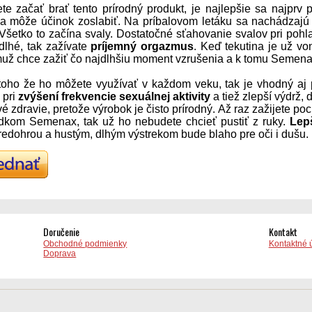
te začať brať tento prírodný produkt, je najlepšie sa najprv 
sa môže účinok zoslabiť. Na príbalovom letáku sa nachádzajú v
 Všetko to začína svaly. Dostatočné sťahovanie svalov pri pohl
 dlhé, tak zažívate
príjemný orgazmus
. Keď tekutina je už vo
už chce zažiť čo najdlhšiu moment vzrušenia a k tomu Semen
oho že ho môžete využívať v každom veku, tak je vhodný aj 
 pri
zvýšení frekvencie sexuálnej aktivity
a tiež zlepší výdrž, 
vé zdravie, pretože výrobok je čisto prírodný. Až raz zažijete p
edkom Semenax, tak už ho nebudete chcieť pustiť z ruky.
Lepš
redohrou a hustým, dlhým výstrekom bude blaho pre oči i dušu.
Doručenie
Kontakt
Obchodné podmienky
Kontaktné 
Doprava