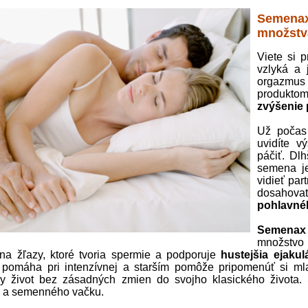
Semenax 
množstv
Viete si 
vzlyká a 
orgazmu
produkt
zvýšenie 
Už počas 
uvidíte v
páčiť. Dl
semena je
vidieť pa
dosaho
pohlavné
Semenax
množstv
na žľazy, ktoré tvoria spermie a podporuje
hustejšia ejakul
omáha pri intenzívnej a starším pomôže pripomenúť si mla
y život bez zásadných zmien do svojho klasického života. 
y a semenného vačku.