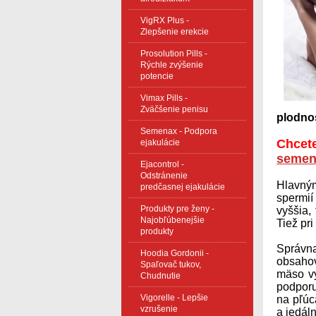
VigRX Plus -
Zlepšenie erekcie
Prosolution Pills -
Rýchle zvýšenie
potencie
Vimax Pills -
Zväčšenie penisu
plodno
Semenax - Podpora
Chcete
ejakulácie
semen
Ejacontrol -
Odstránenie
Hlavným
predčasnej ejakulácie
spermií
Produkty pre ženy -
vyššia,
Najobľúbenejšie
Tiež pri
produkty
Správna
Hoodia Gordonii -
obsahov
Spaľovač tukov,
mäso vy
Chudnutie
podpor
Vigorelle - Lepšie
na pľúc
vzrušenie
a jedál