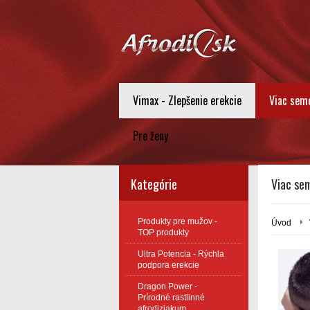
Vimax - Zlepšenie erekcie
Viac sem
Pre ženy
Kategórie
Viac sem
Produkty pre mužov -
Úvod
TOP produkty
Ultra Potencia - Rýchla
podpora erekcie
Dragon Power -
Prírodné rastlinné
afrodiziakum