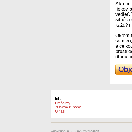
Ak chce
liekov 
vedieť.
silné a
každý m
Okrem t
semien,
a celko
prostri
dlhou p
Info
Prečo my
Zľavové kupóny
O nás
Copyright 2016 - 2026 © Afrodi.sk