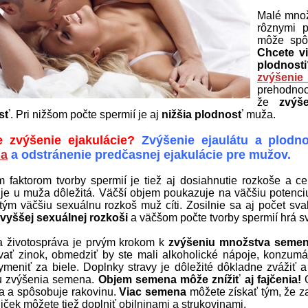
Malé mno
rôznymi p
môže spôs
Chcete v
plodnos
zvýšenie
prehodnoco
že
zvýše
sť
. Pri nižšom počte spermií je aj
nižšia plodnosť
muža.
 zvýšenie ejakulácie?
Zvýšenie ejaulátu a plodno
a
a odstránenie predčasnej ejakulácie pre mužov.
 faktorom tvorby spermií je tiež aj dosiahnutie rozkoše a c
 je u muža dôležitá. Väčší objem poukazuje na väčšiu potenciu a
 tým väčšiu sexuálnu rozkoš muž cíti. Zosilnie sa aj počet sval
vyššej sexuálnej rozkoši
a väčšom počte tvorby spermií hrá svo
 životospráva je prvým krokom k
zvýšeniu množstva semena
ať zinok, obmedziť by ste mali alkoholické nápoje, konzumác
meniť za biele. Doplnky stravy je dôležité dôkladne zvážiť a t
u zvýšenia semena.
Objem semena môže znížiť aj fajčenia!
O
a a spôsobuje rakovinu.
Viac semena
môžete získať tým, že z
niček môžete tiež doplniť obilninami a strukovinami.