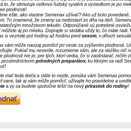
 to, že stimuluje celkovo ľudský systém a výsledkom je po ni
ie plodnosti!
e ešte, ako vlastne Semenax užívať? Ako už bolo povedané, m
m. To znamená, že zmeny sa nedostaví zo dňa na deň. Semenax
statočným množstvom tekutín. Odporúčané sú potrebné osviežu
 môžete aj po mlieku. Doprajte si skrátka vždy to, čo máte radi.
 si vezmite pol hodiny až hodinu pred
sexom
, v dňoch sexuál
 vám môže naozaj pomôcť pri ceste za zvýšením plodnosti. Urči
ňujte. Pokiaľ mu neveríte, rozumieme vám, ale za skúšku nič ne
 plodnosti nie je, pre tých, ktorí vedia, čo si zaobstarať, ničím 
 prostredníctvom
prírodných preparátov,
ku ktorým sa radí S
uť!
te mať teda dieťa a stále to nejde, ponúka vám Semenax pomo
ed vami, tak aj vám môže pomôcť, užívajte ho pravidelne a uvidít
ie
a vy sa budete spoločne tešiť na nový
prírastok do rodiny
!