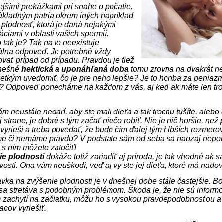
ejšími prekážkami pri snahe o počatie.
ákladným patria okrem iných napríklad
a plodnosť, ktorá je daná nejakými
áciami v oblasti vašich spermií.
 tak je? Tak na to neexistuje
álna odpoveď. Je potrebné vždy
vať prípad od prípadu. Pravdou je tiež
dnešné
hektická a uponáhľaná doba
tomu zrovna na dvakrát n
etkým uvedomiť, čo je pre neho lepšie? Je to honba za peniazm
? Odpoveď ponecháme na každom z vás, aj keď ak máte len tro
m neustále nedarí, aby ste mali dieťa a tak trochu tušíte, alebo d
 strane, je dobré s tým začať niečo robiť. Nie je nič horšie, ne
vyrieši a treba povedať, že bude čím ďalej tým hlbších rozmerov
e či nemáme pravdu? V podstate sám od seba sa naozaj nepoh
 s ním môžete zatočiť!
ie plodnosti
dokáže totiž zariadiť aj príroda, je tak vhodné ak s
ivosti. Ona vám neuškodí, veď aj vy ste jej dieťa, ktoré má nado
vka na zvýšenie plodnosti je v dnešnej dobe stále častejšie. Boh
sa stretáva s podobným problémom. Škoda je, že nie sú informov
 zachytí na začiatku, môžu ho s vysokou pravdepodobnosťou a e
acov vyriešiť.