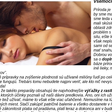
Všemocn
Príroda je
by sme ma
sme teda v
mali skúsiť
oblasti zd
problém s 
silu, ešte
však nepla
sami od se
mať snahu 
Dobrou vo
sa o
dopln
báze príro
iné lieky,
ov".
é prípravky na zvýšenie plodnosti sú užívané milióny ľudí po cel
e fungujú. Trebárs tomu nebudete najprv veriť, ale kto nič nevy
eda!
o, že takéto preparáty obsahujú tie najvhodnejšie
výťažky z rastl
 ktorých účinky poznali už naši dávni predkovia. Áno, oni ich uží
tiež užívať, máme to však ešte viac uľahčené. Nemusíme na lúk
ných miest. Stačí zakúpiť patričné balenie a všetko dostanete v
é zákonitosti platia od pradávna, platí teraz a dokonca ani v bu