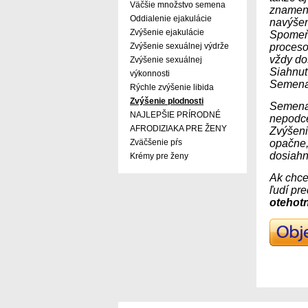
Väčšie množstvo semena
znamená
Oddialenie ejakulácie
navýšen
Zvýšenie ejakulácie
Spomeňm
Zvýšenie sexuálnej výdrže
proceso
vždy do
Zvýšenie sexuálnej
Siahnuť
výkonnosti
Semenax
Rýchle zvýšenie libida
Zvýšenie plodnosti
Semenax
NAJLEPŠIE PRÍRODNÉ
nepodce
AFRODIZIAKA PRE ŽENY
Zvýšenie
Zväčšenie pŕs
opačne,
dosiahn
Krémy pre ženy
Ak chce
ľudí pr
otehotn