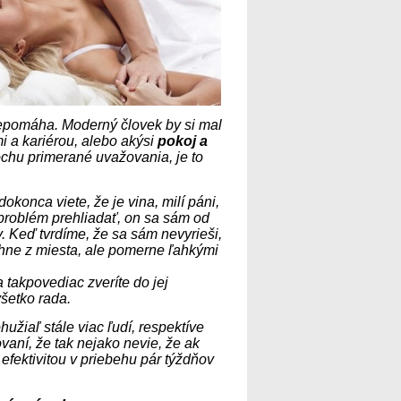
epomáha. Moderný človek by si mal
i a kariérou, alebo akýsi
pokoj a
chu primerané uvažovania, je to
okonca viete, že je vina, milí páni,
ž problém prehliadať, on sa sám od
. Keď tvrdíme, že sa sám nevyrieši,
ne z miesta, ale pomerne ľahkými
a takpovediac zveríte do jej
všetko rada.
užiaľ stále viac ľudí, respektíve
aní, že tak nejako nevie, že ak
fektivitou v priebehu pár týždňov