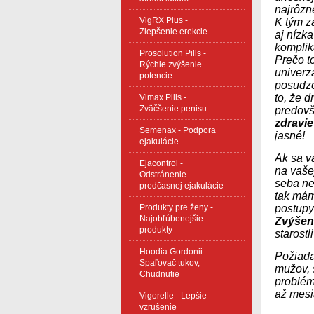
najrôzn
VigRX Plus -
K tým z
Zlepšenie erekcie
aj nízk
komplik
Prosolution Pills -
Prečo to
Rýchle zvýšenie
univerz
potencie
posudzo
to, že 
Vimax Pills -
Zväčšenie penisu
predovš
zdravie
Semenax - Podpora
jasné!
ejakulácie
Ak sa vá
Ejacontrol -
na vašej
Odstránenie
seba ne
predčasnej ejakulácie
tak mám
Produkty pre ženy -
postupy
Najobľúbenejšie
Zvýšen
produkty
starostl
Hoodia Gordonii -
Požiada
Spaľovač tukov,
mužov, 
Chudnutie
problém
až mesi
Vigorelle - Lepšie
vzrušenie