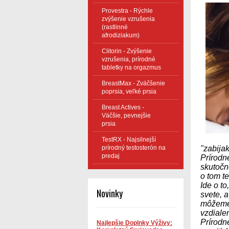
Provestra - Rýchle
zvýšenie vzrušenia
(rastlinné
afrodiziakum)
Clitorin - Zvýšenie
vzrušenia, prírodné
tabletky na orgazmus
BreastMax - Zväčšenie
poprsia, veľké prsia
Breast Actives -
Väčšie, pevnejšie
prsia
TestRX - Najsilnejší
prírodný testosterón na
"zabijak
predaj
Prírodn
skutočn
o tom t
Ide o t
Novinky
svete, a
môžeme 
vzdiale
Prírodn
Najlepšie Doplnky Výživy: