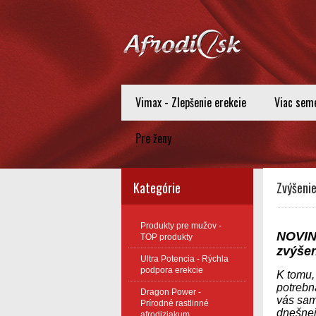
Vimax - Zlepšenie erekcie
Viac sem
Pre ženy
Kategórie
Zvýšenie
Produkty pre mužov -
N
OVIN
TOP produkty
zvýšen
Ultra Potencia - Rýchla
podpora erekcie
K tomu, 
potrebn
Dragon Power -
vás sam
Prírodné rastlinné
dnešnej
afrodiziakum