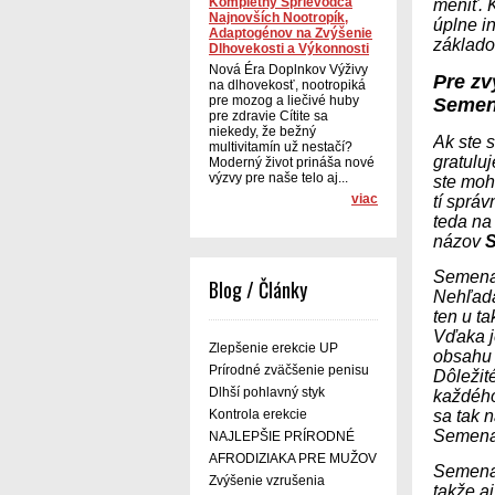
Kompletný Sprievodca
meniť. 
Najnovších Nootropík,
úplne in
Adaptogénov na Zvýšenie
základom
Dlhovekosti a Výkonnosti
Nová Éra Doplnkov Výživy
Pre zv
na dlhovekosť, nootropiká
pre mozog a liečivé huby
Seme
pre zdravie Cítite sa
niekedy, že bežný
Ak ste s
multivitamín už nestačí?
gratuluj
Moderný život prináša nové
výzvy pre naše telo aj...
ste moh
viac
tí správ
teda na 
názov
Semenax
Blog / Články
Nehľada
ten u t
Vďaka j
Zlepšenie erekcie UP
obsahu
Prírodné zväčšenie penisu
Dôležité
Dlhší pohlavný styk
každého,
Kontrola erekcie
sa tak n
Semenax
NAJLEPŠIE PRÍRODNÉ
AFRODIZIAKA PRE MUŽOV
Semenax
Zvýšenie vzrušenia
takže a