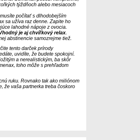
ekoľkých týždňoch alebo mesiacoch
usíte počítať s dlhodobejším
 sa užíva raz denne. Zapite ho
júce lahodné nápoje z ovocia.
Vhodný je aj chvíľkový relax
.
nej abstinencie samozrejme tiež.
te tento darček prírody
dáte, uvidíte, že budete spokojní.
zložitým a nerealistickým, ba skôr
emenax, toho môže s prehľadom
cnú ruku. Rovnako tak ako miliónom
e, že vaša partnerka treba čoskoro