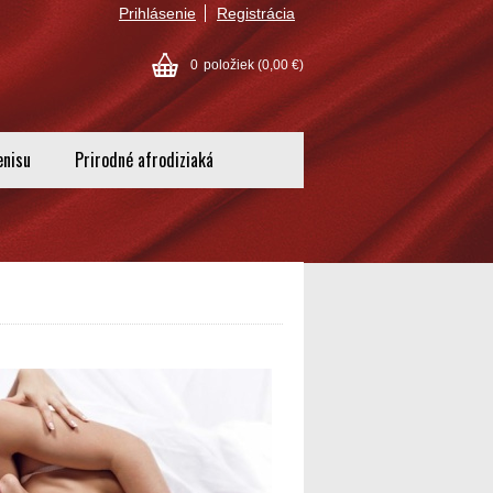
Prihlásenie
Registrácia
0
položiek
(0,00 €)
enisu
Prirodné afrodiziaká