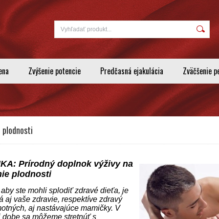
ena
Zvýšenie potencie
Predčasná ejakulácia
Zväčšenie p
 plodnosti
KA: Prírodný doplnok výživy na
ie plodnosti
aby ste mohli splodiť zdravé dieťa, je
á aj vaše zdravie, respektíve zdravý
otných, aj nastávajúce mamičky. V
 dobe sa môžeme stretnúť s