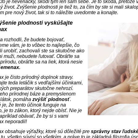
Kto je neveriacky, škodí tým len sám sebe. Je to škoda, pretože
ý život. Zvýšenie plodnosti je tiež to, za čím by ste si mali skalo
 pre nový život, tak si to náležite uvedomte a konajte.
ýšenie plodnosti vyskúšajte
nax
a rozhodli, že budete bojovať,
eme vám, je to vôbec to najlepšie, čo
li urobiť, zachovali ste sa skutočne ako
ni muži, nebudete ľutovať. Obráťte sa
prírodu, obráťte sa na liek, ktorá nesie
Semenax.
 je čisto prírodný doplnok stravy.
jte teda letáčik s vedľajšími účinkami,
akých preparátov skutočne nehrozí.
eho prírodnej báze a premyslenom
 látok, pomáha
zvýšiť plodnosť
.
 je, že tento účinok funguje na
 je to zákon, ktorý nejde obísť. Nie je
apríklad obávať, že by si s vami
 neporadil!
 obsahuje výťažky, ktoré sú dôležité pre
správny stav ľudsk
j tu, všetko súvisí so všetkým, a práve to je základná filozofi