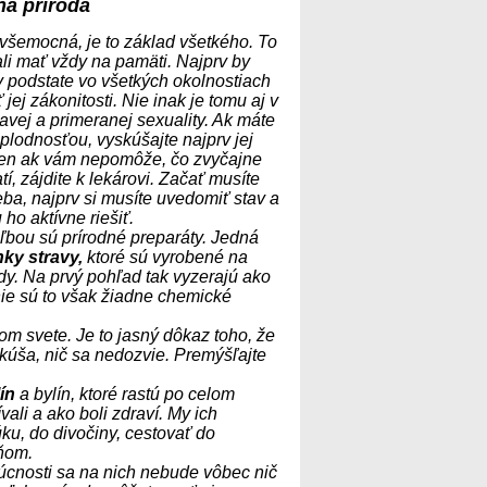
á príroda
 všemocná, je to základ všetkého. To
li mať vždy na pamäti. Najprv by
 podstate vo všetkých okolnostiach
 jej zákonitosti. Nie inak je tomu aj v
ravej a primeranej sexuality. Ak máte
plodnosťou, vyskúšajte najprv jej
 len ak vám nepomôže, čo zvyčajne
tí, zájdite k lekárovi. Začať musíte
ba, najprv si musíte uvedomiť stav a
ho aktívne riešiť.
ľbou sú prírodné preparáty. Jedná
ky stravy,
ktoré sú vyrobené na
dy. Na prvý pohľad tak vyzerajú ako
 nie sú to však žiadne chemické
om svete. Je to jasný dôkaz toho, že
skúša, nič sa nedozvie. Premýšľajte
ín
a bylín, ktoré rastú po celom
vali a ako boli zdraví. My ich
u, do divočiny, cestovať do
 ňom.
dúcnosti sa na nich nebude vôbec nič