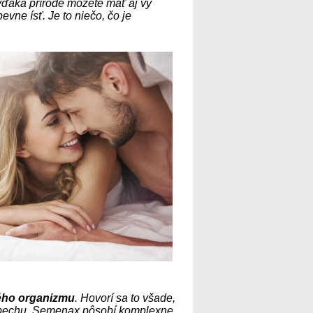
 vďaka prírode môžete mať aj vy
pevne ísť. Je to niečo, čo je
ého organizmu
. Hovorí sa to všade,
a úspechu. Semenax pôsobí komplexne,