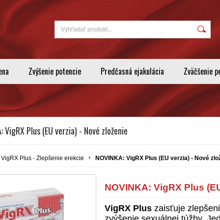
ena
Zvýšenie potencie
Predčasná ejakulácia
Zväčšenie p
 VigRX Plus (EU verzia) - Nové zloženie
VigRX Plus - Zlepšenie erekcie
NOVINKA: VigRX Plus (EU verzia) - Nové zlo
NOVINKA: VigRX Plus (EU 
VigRX Plus
zaisťuje zlepšeni
zvýšenie sexuálnej túžby. Jed