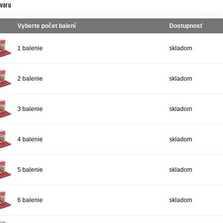
ovaru
Vyberte počet balení
Dostupnosť
1 balenie
skladom
2 balenie
skladom
3 balenie
skladom
4 balenie
skladom
5 balenie
skladom
6 balenie
skladom