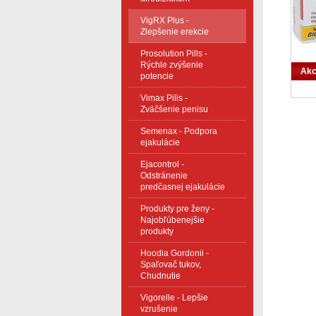
VigRX Plus -
Zlepšenie erekcie
Prosolution Pills -
Rýchle zvýšenie
Akc
potencie
Vimax Pills -
Zväčšenie penisu
Semenax - Podpora
ejakulácie
Ejacontrol -
Odstránenie
predčasnej ejakulácie
Produkty pre ženy -
Najobľúbenejšie
produkty
Hoodia Gordonii -
Spaľovač tukov,
Chudnutie
Vigorelle - Lepšie
vzrušenie