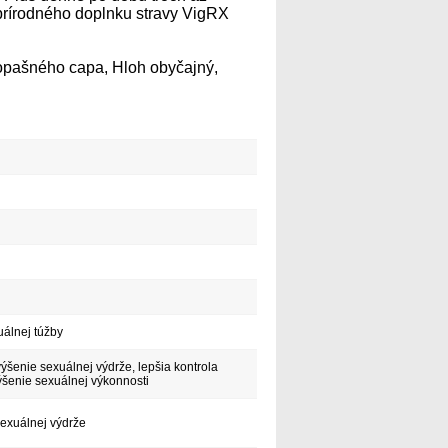
prírodného doplnku stravy VigRX
topašného capa, Hloh obyčajný,
uálnej túžby
zvýšenie sexuálnej výdrže, lepšia kontrola
ýšenie sexuálnej výkonnosti
sexuálnej výdrže