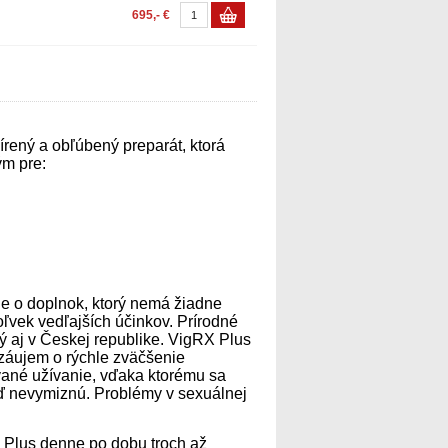
695,- €
írený a obľúbený preparát, ktorá
ým pre:
de o doplnok, ktorý nemá žiadne
ľvek vedľajších účinkov. Prírodné
ý aj v Českej republike. VigRX Plus
ú záujem o rýchle zväčšenie
vané užívanie, vďaka ktorému sa
eď nevymiznú. Problémy v sexuálnej
X Plus denne po dobu troch až