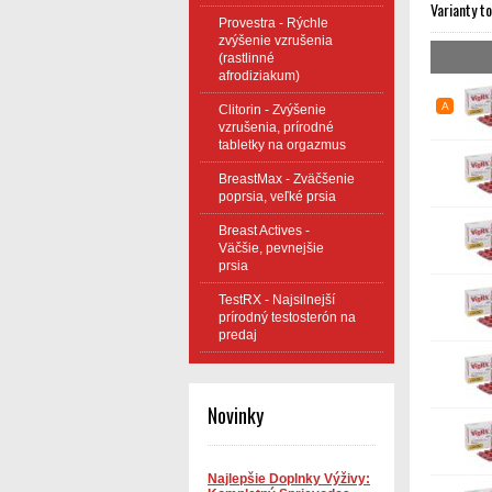
Varianty t
Provestra - Rýchle
zvýšenie vzrušenia
(rastlinné
afrodiziakum)
A
Clitorin - Zvýšenie
vzrušenia, prírodné
tabletky na orgazmus
BreastMax - Zväčšenie
poprsia, veľké prsia
Breast Actives -
Väčšie, pevnejšie
prsia
TestRX - Najsilnejší
prírodný testosterón na
predaj
Novinky
Najlepšie Doplnky Výživy: