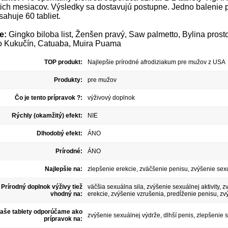
ich mesiacov. Výsledky sa dostavujú postupne. Jedno balenie 
ahuje 60 tabliet.
e:
Gingko biloba list, Ženšen pravý, Saw palmetto, Bylina pros
 Kukučín, Catuaba, Muira Puama
TOP produkt:
Najlepšie prírodné afrodiziakum pre mužov z USA
Produkty:
pre mužov
Čo je tento prípravok ?:
výživový doplnok
Rýchly (okamžitý) efekt:
NIE
Dlhodobý efekt:
ÁNO
Prírodné:
ÁNO
Najlepšie na:
zlepšenie erekcie, zväčšenie penisu, zvýšenie sex
Prírodný doplnok výživy tiež
väčšia sexuálna sila, zvýšenie sexuálnej aktivity, 
vhodný na:
erekcie, zvýšenie vzrušenia, predĺženie penisu, zv
aše tablety odporúčame ako
zvýšenie sexuálnej výdrže, dlhší penis, zlepšenie 
prípravok na: