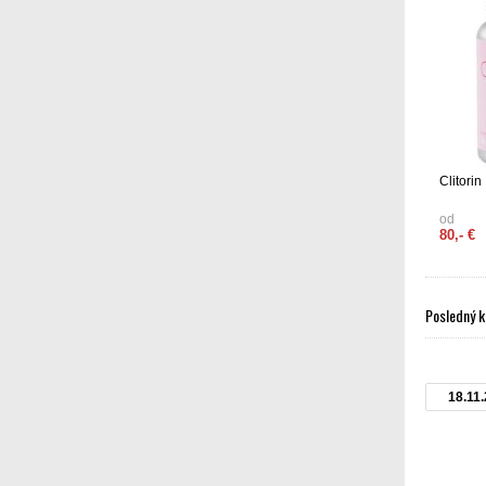
Clitorin
od
80,- €
Posledný k
18.11