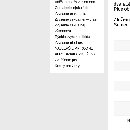
Väčšie množstvo semena
dvanást
Oddialenie ejakulácie
Plus obs
Zvýšenie ejakulácie
Zloženi
Zvýšenie sexuálnej výdrže
Semeno
Zvýšenie sexuálnej
výkonnosti
Rýchle zvýšenie libida
Zvýšenie plodnosti
NAJLEPŠIE PRÍRODNÉ
AFRODIZIAKA PRE ŽENY
Zväčšenie pŕs
Krémy pre ženy
N