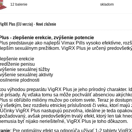
12 balenie
skladom
igRX Plus (EU verzia) - Nové zloženie
lus - zlepšenie erekcie, zvýšenie potencie
lus predstavuje ako najlepší Vimax Pills vysoko efektívne, rozš
 lepším sexuálnym prežitkom. VigRX Plus je určený predovšetk
šenie erekcie
ĺženie penisu
enie sexuálnej túžby
enie sexuálnej aktivity
lnenie plodnosti
ou výhodou preparátu VigRX Plus je jeho prírodný charakter. I
é prísady. Aj vďaka tomu sa môže pochváliť absenciou akýchko
lus si obľúbilo milióny mužov po celom svete. Teraz je dostupn
ý všetkým, bez rozdielu etnickej príslušnosti či veku, ktorí maj
 Účinky VigRX Plus nastupujú pozvoľna, ideálne je teda opako
 požadovaný, avšak predovšetkým trvalý efekt, ktorý len tak hn
 nemusia byť nijako neriešiteľné, VigRX Plus je toho dôkazom.
anie:
Pre optimálny efekt sa odporúča užívať 1-2 tablety VigR