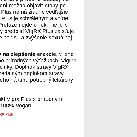
žení možno objaviť stopy po
 Plus nemá žiadne vedľajšie
 Plus je schváleným a voľne
etože nejde o liek, nie je k
y predpis! VigRX Plus zaisťuje
ie penisu a zvýšenie sexuálnej
y na zlepšenie erekcie
, v jeho
po prírodných výťažkoch. VigRX
činky. Doplnok stravy VigRX
predajným doplnkom stravy.
k jeho nákupu potrebný lekársky
ukt Vigrx Plus s prírodným
 100% Vegan.
RX Plus