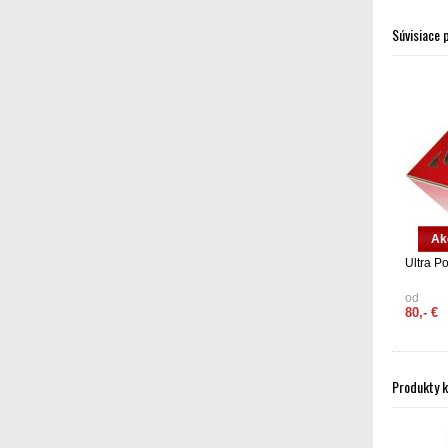
Súvisiace 
Ak
Ultra P
od
80,- €
Produkty 