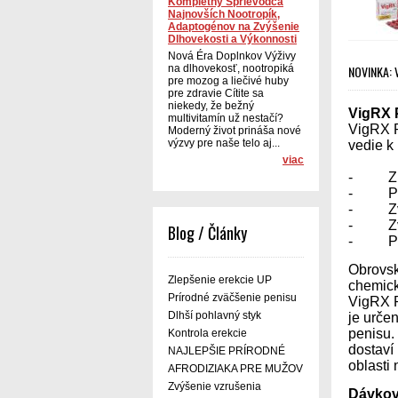
Kompletný Sprievodca
Najnovších Nootropík,
Adaptogénov na Zvýšenie
Dlhovekosti a Výkonnosti
Nová Éra Doplnkov Výživy
NOVINKA: V
na dlhovekosť, nootropiká
pre mozog a liečivé huby
pre zdravie Cítite sa
niekedy, že bežný
VigRX P
multivitamín už nestačí?
VigRX P
Moderný život prináša nové
výzvy pre naše telo aj...
vedie k
viac
- Zlep
- Pred
- Zvýš
- Zvýš
Blog / Články
- Posi
Obrovsk
Zlepšenie erekcie UP
chemick
Prírodné zväčšenie penisu
VigRX P
Dlhší pohlavný styk
je určen
penisu.
Kontrola erekcie
dostaví
NAJLEPŠIE PRÍRODNÉ
oblasti
AFRODIZIAKA PRE MUŽOV
Zvýšenie vzrušenia
Dávkov