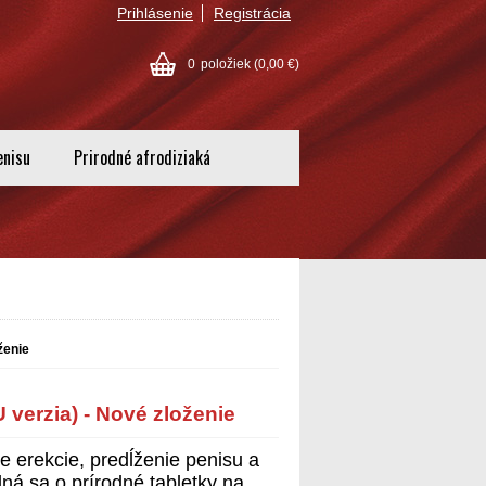
Prihlásenie
Registrácia
0
položiek
(0,00 €)
enisu
Prirodné afrodiziaká
ženie
verzia) - Nové zloženie
e erekcie, predĺženie penisu a
ná sa o prírodné tabletky na