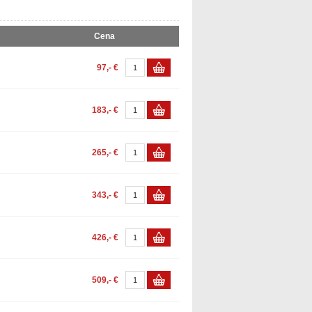
Cena
97,- €
183,- €
265,- €
343,- €
426,- €
509,- €