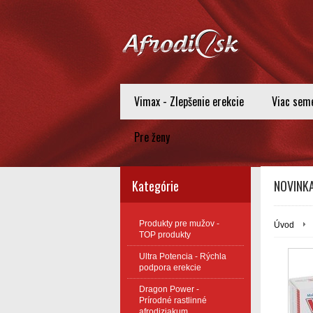
Vimax - Zlepšenie erekcie
Viac sem
Pre ženy
Kategórie
NOVINKA:
Produkty pre mužov -
Úvod
TOP produkty
Ultra Potencia - Rýchla
podpora erekcie
Dragon Power -
Prírodné rastlinné
afrodiziakum