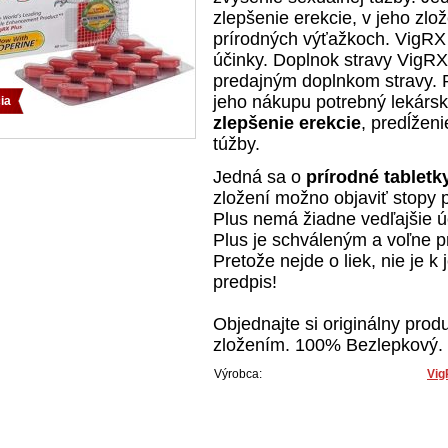
zlepšenie erekcie, v jeho zlo
prírodných výťažkoch. VigRX
účinky. Doplnok stravy VigRX
predajným doplnkom stravy. Pr
jeho nákupu potrebný lekársk
ia
zlepšenie erekcie
, predĺžen
túžby.
Jedná sa o
prírodné tabletk
zložení možno objaviť stopy 
Plus nemá žiadne vedľajšie ú
Plus je schváleným a voľne 
Pretože nejde o liek, nie je 
predpis!
Objednajte si originálny prod
zložením. 100% Bezlepkový.
Výrobca:
Vig