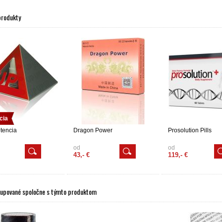
produkty
cia
otencia
Dragon Power
Prosolution Pills
od
od
43,- €
119,- €
kupované spoločne s týmto produktom