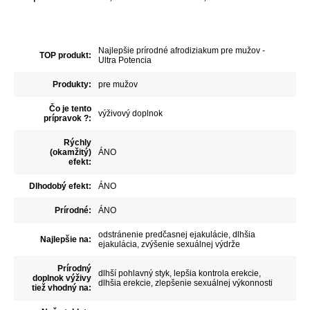
Najlepšie prírodné afrodiziakum pre mužov -
TOP produkt:
Ultra Potencia
Produkty:
pre mužov
Čo je tento
výživový doplnok
prípravok ?:
Rýchly
(okamžitý)
ÁNO
efekt:
Dlhodobý efekt:
ÁNO
Prírodné:
ÁNO
odstránenie predčasnej ejakulácie, dlhšia
Najlepšie na:
ejakulácia, zvýšenie sexuálnej výdrže
Prírodný
dlhší pohlavný styk, lepšia kontrola erekcie,
doplnok výživy
dlhšia erekcie, zlepšenie sexuálnej výkonnosti
tiež vhodný na: