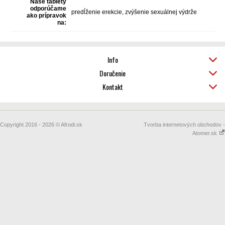
Naše tablety
odporúčame
predĺženie erekcie, zvýšenie sexuálnej výdrže
ako prípravok
na:
Info
Doručenie
Kontakt
Copyright 2016 - 2026 © Afrodi.sk
Tvorba internetových obchodov -
Atomer.sk