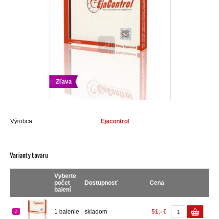
Zľava
Výrobca:
Ejacontrol
Varianty tovaru
Vyberte
počet
Dostupnosť
Cena
balení
1 balenie
skladom
51,- €
Z