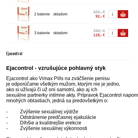
102,- €
2 balenie
skladom
92,- €
153,- €
3 balenie
skladom
128,- €
Ejacontrol
Ejacontrol - vzrušujúce pohlavný styk
Ejacontrol ako Vimax Pills na zväčšenie penisu
je odporúčame všetkým mužom, ktorým nie je jedno,
ako si užívajú či už oni samotní, ako aj ich
sexuálne partnerky intímne akty. Prípravok Ejacontrol napo
mnohých oblastiach, jedná sa predovšetkým o:
- Zvýšenie sexuálnej výdrže
- Odstránenie predčasnej ejakulácie
- Dlhšie a kvalitnejšie erekcie
- Zvýšenie sexuálnej výkonnosti