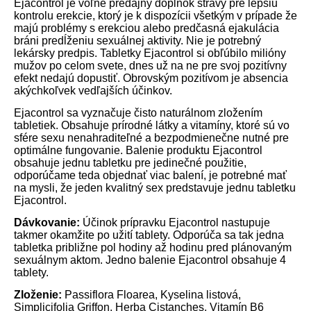
Ejacontrol je voľne predajný doplnok stravy pre lepšiu
kontrolu erekcie, ktorý je k dispozícii všetkým v prípade že
majú problémy s erekciou alebo predčasná ejakulácia
bráni predĺženiu sexuálnej aktivity. Nie je potrebný
lekársky predpis. Tabletky Ejacontrol si obľúbilo milióny
mužov po celom svete, dnes už na ne pre svoj pozitívny
efekt nedajú dopustiť. Obrovským pozitívom je absencia
akýchkoľvek vedľajších účinkov.
Ejacontrol sa vyznačuje čisto naturálnom zložením
tabletiek. Obsahuje prírodné látky a vitamíny, ktoré sú vo
sfére sexu nenahraditeľné a bezpodmienečne nutné pre
optimálne fungovanie. Balenie produktu Ejacontrol
obsahuje jednu tabletku pre jedinečné použitie,
odporúčame teda objednať viac balení, je potrebné mať
na mysli, že jeden kvalitný sex predstavuje jednu tabletku
Ejacontrol.
Dávkovanie:
Účinok prípravku Ejacontrol nastupuje
takmer okamžite po užití tablety. Odporúča sa tak jedna
tabletka približne pol hodiny až hodinu pred plánovaným
sexuálnym aktom. Jedno balenie Ejacontrol obsahuje 4
tablety.
Zloženie:
Passiflora Floarea, Kyselina listová,
Simplicifolia Griffon, Herba Cistanches, Vitamín B6