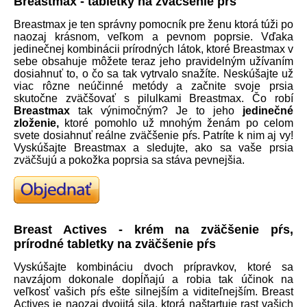
Breastmax - tabletky na zväčšenie pŕs
Breastmax je ten správny pomocník pre ženu ktorá túži po
naozaj krásnom, veľkom a pevnom poprsie. Vďaka
jedinečnej kombinácii prírodných látok, ktoré Breastmax v
sebe obsahuje môžete teraz jeho pravidelným užívaním
dosiahnuť to, o čo sa tak vytrvalo snažíte. Neskúšajte už
viac rôzne neúčinné metódy a začnite svoje prsia
skutočne zväčšovať s pilulkami Breastmax. Čo robí
Breastmax
tak výnimočným? Je to jeho
jedinečné
zloženie,
ktoré pomohlo už mnohým ženám po celom
svete dosiahnuť reálne zväčšenie pŕs. Patríte k nim aj vy!
Vyskúšajte Breastmax a sledujte, ako sa vaše prsia
zväčšujú a pokožka poprsia sa stáva pevnejšia.
Breast Actives - krém na zväčšenie pŕs,
prírodné tabletky na zväčšenie pŕs
Vyskúšajte kombináciu dvoch prípravkov, ktoré sa
navzájom dokonale dopĺňajú a robia tak účinok na
veľkosť vašich pŕs ešte silnejším a viditeľnejším. Breast
Actives je naozaj dvojitá sila, ktorá naštartuje rast vašich