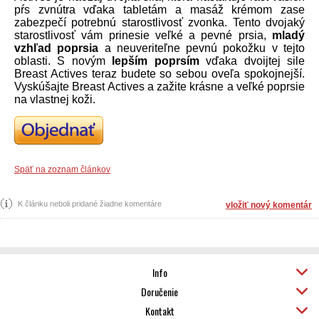
pŕs zvnútra vďaka tabletám a masáž krémom zase
zabezpečí potrebnú starostlivosť zvonka. Tento dvojaký
starostlivosť vám prinesie veľké a pevné prsia,
mladý
vzhľad poprsia
a neuveriteľne pevnú pokožku v tejto
oblasti. S novým
lepším poprsím
vďaka dvoijtej sile
Breast Actives teraz budete so sebou oveľa spokojnejší.
Vyskúšajte Breast Actives a zažite krásne a veľké poprsie
na vlastnej koži.
Späť na zoznam článkov
K článku neboli pridané žiadne komentáre
vložiť nový komentár
Info
Doručenie
Kontakt