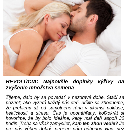
REVOLÚCIA: Najnovšie doplnky výživy na
zvýšenie množstva semena
Žijeme, dalo by sa povedať v nezdravé dobe. Stačí sa
pozrieť, ako vyzerá každý náš deň, určite sa zhodneme,
že prebieha už od samotného rána v akomsi pokluse,
hektickosti a stresu. Čas je uponáhľaný, koľkokrát si
hovoríme, že by bolo ideálne, keby mal deň aspoň 30
hodín. Treba sa však zamyslieť,
kam ten zhon vedie?
Je
pre nás vôbec dobrý, neberie nám náhodou viac, než