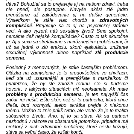
dáva? Bohužiaľ sa to prejavuje aj na našom zdraví, treba
nie hneď, ale postupne. Navyše akési zlé jadro
prenášame už zakódovanie aj na ďalšie generácie.
Výsledkom je stále viac chorôb a
zdravotných
komplikácií.
Prejavuje sa to aj na psychickej stránke
veci. A ako vyzerá náš sexuálny život? Sme spokojní,
nemáme tiež nejaké komplikácie? Často to tak skutočne
je. Aj u sexu sa stretávame s najrôznejšími problémami, či
už sa jedná o zlú erekciu, skorú ejakuláciu, zníženie
sexuálnej výkonnosti alebo napríklad
zlé produkcie
semena
.
Posledný z menovaných, je stále častejším problémom.
Otázka na zamyslenie je to predovšetkým vo chvíľach,
keď ste už usazenější a premýšľate s manželkou či
priateľkou, že by ste založili rodinu. Čo si budeme
hovoriť, v takýchto situáciách nič neoklamete. Ak máte
problémy s produkciou semena
, je ten najvyšší čas
začať jej riešiť. Ešte skôr, než si to partnerka, ktorá chce
dieťa, buď rozmyslí, alebo skrátka prejde k niekomu
inému. Možno to znie príliš tvrdo, ale verte, že je to realita
súčasného života. Áno, aj to sa stáva. Ak sa partneri
nezhodnú v názore na obstaranie potomkov, prípadne má
niektorý z nich zdravotné problémy, ktoré cestu križujú,
stáva sa veľmi často, že vzťah končí.