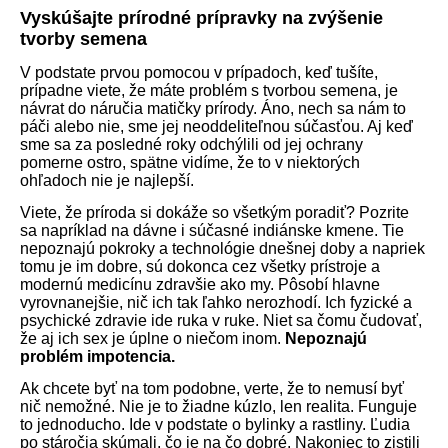
Vyskúšajte prírodné prípravky na zvýšenie
tvorby semena
V podstate prvou pomocou v prípadoch, keď tušíte,
prípadne viete, že máte problém s tvorbou semena, je
návrat do náručia matičky prírody. Áno, nech sa nám to
páči alebo nie, sme jej neoddeliteľnou súčasťou. Aj keď
sme sa za posledné roky odchýlili od jej ochrany
pomerne ostro, spätne vidíme, že to v niektorých
ohľadoch nie je najlepší.
Viete, že príroda si dokáže so všetkým poradiť? Pozrite
sa napríklad na dávne i súčasné indiánske kmene. Tie
nepoznajú pokroky a technológie dnešnej doby a napriek
tomu je im dobre, sú dokonca cez všetky prístroje a
modernú medicínu zdravšie ako my. Pôsobí hlavne
vyrovnanejšie, nič ich tak ľahko nerozhodí. Ich fyzické a
psychické zdravie ide ruka v ruke. Niet sa čomu čudovať,
že aj ich sex je úplne o niečom inom.
Nepoznajú
problém impotencia.
Ak chcete byť na tom podobne, verte, že to nemusí byť
nič nemožné. Nie je to žiadne kúzlo, len realita. Funguje
to jednoducho. Ide v podstate o bylinky a rastliny. Ľudia
po stáročia skúmali, čo je na čo dobré. Nakoniec to zistili