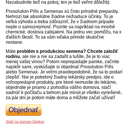
Nezabudnite tiež na pokoj, ten je tiež veľmi dôležitý.
Prosolution Pills a Semenax sú čisto prírodné preparáty.
Nehrozí tak absolútne žiadne nežiaduce účinky. To je
veľká výhoda a treba zdôrazniť, že v žiadnom prípade
nejde o samozrejmosť. Pozrite sa napríklad na mnohé
chemické, doslova zabijakmi. Na jednu vec pomôžu, na x
ďalších škodí. To sa vám vďaka prírode skutočne
nestane.
Máte
problém s produkciou semena?
Chcete založiť
rodinu
, ale nie a nie sa zadařit a tušíte, že je to viac
menej vašej vinou? Potom neprepadajte panike, začnite
najskôr sami, vyskúšajte si objednať Prosolution Pills
alebo Semenax. Je veľmi pravdepodobné, že sa to podarí
zlepšiť. Nie je potrebný žiadny lekársky predpis, ide o
voľnopredajné produkty, pre ktoré nemusíte do lekárne,
objednáte je priamo z pohodlia vášho domova, stačí
sadnúť k počítaču a behom pár minút je všetko vyriešené,
za pár dní je potom máte doma a môžete začať užívať!
Späť na zoznam článkov