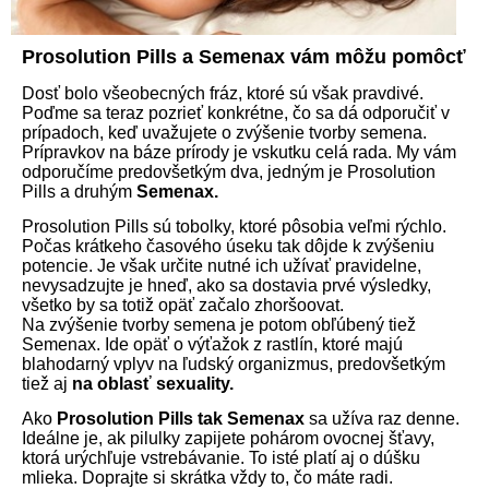
Prosolution Pills a Semenax vám môžu pomôcť
Dosť bolo všeobecných fráz, ktoré sú však pravdivé.
Poďme sa teraz pozrieť konkrétne, čo sa dá odporučiť v
prípadoch, keď uvažujete o zvýšenie tvorby semena.
Prípravkov na báze prírody je vskutku celá rada. My vám
odporučíme predovšetkým dva, jedným je Prosolution
Pills a druhým
Semenax.
Prosolution Pills sú tobolky, ktoré pôsobia veľmi rýchlo.
Počas krátkeho časového úseku tak dôjde k zvýšeniu
potencie. Je však určite nutné ich užívať pravidelne,
nevysadzujte je hneď, ako sa dostavia prvé výsledky,
všetko by sa totiž opäť začalo zhoršoovat.
Na zvýšenie tvorby semena je potom obľúbený tiež
Semenax. Ide opäť o výťažok z rastlín, ktoré majú
blahodarný vplyv na ľudský organizmus, predovšetkým
tiež aj
na oblasť sexuality.
Ako
Prosolution Pills tak Semenax
sa užíva raz denne.
Ideálne je, ak pilulky zapijete pohárom ovocnej šťavy,
ktorá urýchľuje vstrebávanie. To isté platí aj o dúšku
mlieka. Doprajte si skrátka vždy to, čo máte radi.