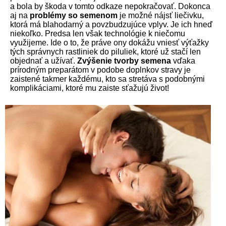
a bola by škoda v tomto odkaze nepokračovať. Dokonca
aj na
problémy so semenom
je možné nájsť liečivku,
ktorá má blahodarný a povzbudzujúce vplyv. Je ich hneď
niekoľko. Predsa len však technológie k niečomu
využijeme. Ide o to, že práve ony dokážu vniesť výťažky
tých správnych rastliniek do piluliek, ktoré už stačí len
objednať a užívať.
Zvýšenie tvorby semena
vďaka
prírodným preparátom v podobe doplnkov stravy je
zaistené takmer každému, kto sa stretáva s podobnými
komplikáciami, ktoré mu zaiste sťažujú život!