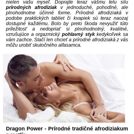
nielen vašu myseľ. Doprajte teraz vášmu telu silu
prírodných afrodiziak
v jednoduché, pohodlné, ale
plnohodnotne účinné forme. Prírodné afrodiziaká v
podobe praktických tabliet či kvapiek sú teraz naozaj
dostupné každému. Bolo by preto škoda nevyužiť túto
príležitosť a nedopriať si plnohodnotný, kvalitné,
vzrušujúce a orgazmický
pohlavný styk
kedykoľvek sa
vám zachce. Stačí len chcieť a prírodné afrodiziaká z vás
môžu urobiť skutočného alfasamca.
Dragon Power - Prírodné tradičné afrodiziakum