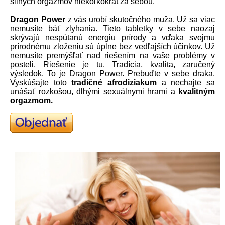
silných orgazmov niekoľkokrát za sebou.
Dragon Power
z vás urobí skutočného muža. Už sa viac
nemusíte báť zlyhania. Tieto tabletky v sebe naozaj
skrývajú nespútanú energiu prírody a vďaka svojmu
prírodnému zloženiu sú úplne bez vedľajších účinkov. Už
nemusíte premýšľať nad riešením na vaše problémy v
posteli. Riešenie je tu. Tradícia, kvalita, zaručený
výsledok. To je Dragon Power. Prebuďte v sebe draka.
Vyskúšajte toto
tradičné afrodiziakum
a nechajte sa
unášať rozkošou, dlhými sexuálnymi hrami a
kvalitným
orgazmom.