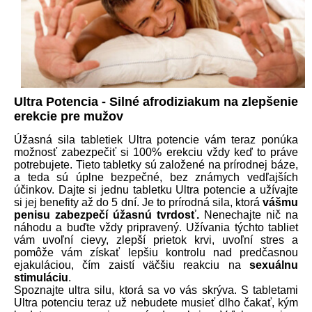
Ultra Potencia - Silné afrodiziakum na zlepšenie
erekcie pre mužov
Úžasná sila tabletiek Ultra potencie vám teraz ponúka
možnosť zabezpečiť si 100% erekciu vždy keď to práve
potrebujete. Tieto tabletky sú založené na prírodnej báze,
a teda sú úplne bezpečné, bez známych vedľajších
účinkov. Dajte si jednu tabletku Ultra potencie a užívajte
si jej benefity až do 5 dní. Je to prírodná sila, ktorá
vášmu
penisu zabezpečí úžasnú tvrdosť.
Nenechajte nič na
náhodu a buďte vždy pripravený. Užívania týchto tabliet
vám uvoľní cievy, zlepší prietok krvi, uvoľní stres a
pomôže vám získať lepšiu kontrolu nad predčasnou
ejakuláciou, čím zaistí väčšiu reakciu na
sexuálnu
stimuláciu
.
S
poznajte ultra silu, ktorá sa vo vás skrýva.
S tabletami
Ultra potenciu teraz už nebudete musieť dlho čakať, kým