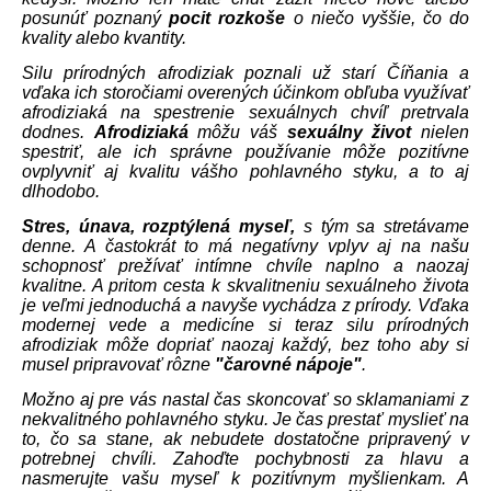
posunúť poznaný
pocit rozkoše
o niečo vyššie, čo do
kvality alebo kvantity.
Silu prírodných afrodiziak poznali už starí Číňania a
vďaka ich storočiami overených účinkom obľuba využívať
afrodiziaká na spestrenie sexuálnych chvíľ pretrvala
dodnes.
Afrodiziaká
môžu váš
sexuálny život
nielen
spestriť, ale ich správne používanie môže pozitívne
ovplyvniť aj kvalitu vášho pohlavného styku, a to aj
dlhodobo.
Stres, únava, rozptýlená myseľ,
s tým sa stretávame
denne. A častokrát to má negatívny vplyv aj na našu
schopnosť prežívať intímne chvíle naplno a naozaj
kvalitne. A pritom cesta k skvalitneniu sexuálneho života
je veľmi jednoduchá a navyše vychádza z prírody. Vďaka
modernej vede a medicíne si teraz silu prírodných
afrodiziak môže dopriať naozaj každý, bez toho aby si
musel pripravovať rôzne
"čarovné nápoje"
.
Možno aj pre vás nastal čas skoncovať so sklamaniami z
nekvalitného pohlavného styku. Je čas prestať myslieť na
to, čo sa stane, ak nebudete dostatočne pripravený v
potrebnej chvíli. Zahoďte pochybnosti za hlavu a
nasmerujte vašu myseľ k pozitívnym myšlienkam. A