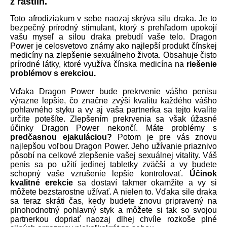
z rastlín.
Toto afrodiziakum v sebe naozaj skrýva silu draka. Je to
bezpečný prírodný stimulant, ktorý s prehľadom upokojí
vašu myseľ a silou draka prebudí vaše telo. Dragon
Power je celosvetovo známy ako najlepší produkt čínskej
medicíny na zlepšenie sexuálneho života. Obsahuje čisto
prírodné látky, ktoré využíva čínska medicína na
riešenie
problémov s erekciou.
Vďaka Dragon Power bude prekrvenie vášho penisu
výrazne lepšie, čo značne zvýši kvalitu každého vášho
pohlavného styku a vy aj vaša partnerka sa tejto kvalite
určite potešíte. Zlepšením prekrvenia sa však úžasné
účinky Dragon Power nekončí. Máte problémy s
predčasnou ejakuláciou?
Potom je pre vás znovu
najlepšou voľbou Dragon Power. Jeho užívanie priaznivo
pôsobí na celkové zlepšenie vašej sexuálnej vitality. Váš
penis sa po užití jedinej tabletky zväčší a vy budete
schopný vaše vzrušenie lepšie kontrolovať.
Účinok
kvalitné erekcie
sa dostaví takmer okamžite a vy si
môžete bezstarostne užívať. A nielen to. Vďaka sile draka
sa teraz skráti čas, kedy budete znovu pripravený na
plnohodnotný pohlavný styk a môžete si tak so svojou
partnerkou dopriať naozaj dlhej chvíle rozkoše plné