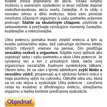
budete znova pripravený do akcie.
Vďaka svojmu
zloženiu a overeným výsledkom si teraz môžete dopriať
niekoľkonásobnou akciu oveľa častejšie.
A to vždy s
rovnako silnou a dlhú erekciou, ktorá vám prinesie
množstvo úžasných orgazmov a vašu partnerku príjemne
prekvapí.
Staňte sa skutočným chlapom
, zdvihnite si
sebavedomie a prežívajte vzrušujúce momenty častejšie,
kvalitnejšie a intenzívnejšie.
Ultra potenciu pomáha trvalo zlepšiť erekciu a tým aj
kvalitu pohlavného styku, tiež zabraňuje rýchlemu efektu
silných citlyvých vnemov na penise, čím predlžuje
sexuálnu rozkoš a orgazmus
. Nájdite nový spôsob ako
uspokojiť seba i vašu partnerku a skús Ultra potencie. Je
vyrobený len a len z prírodných látok, takže svoj
organizmus nezaťažíte žiadnymi syntetickými látkami.
Okrem toho, že sa vám s týmito tabletkami
zvýši libido a
sexuálnu výdrž,
prispievajú aj k správnej funkcii srdca a
majú pozitívny vplyv na cukrovku. Odhaľte ultra silu, ktorá
sa vo vás skýva a vyskúšajte Ultra potencie - zaručená
cesta ku kvalitnej a dlhotrvajúcu erekciu, silnejšiemu
orgazmu a lepšej kontrole predčasnej ejakulácie.