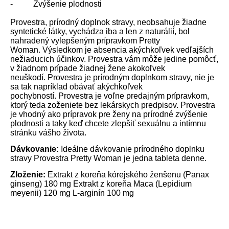
- Zvýšenie plodnosti
Provestra, prírodný doplnok stravy, neobsahuje žiadne
syntetické látky, vychádza iba a len z naturálií, bol
nahradený vylepšeným prípravkom Pretty
Woman. Výsledkom je absencia akýchkoľvek vedľajších
nežiaducich účinkov. Provestra vám môže jedine pomôcť,
v žiadnom prípade žiadnej žene akokoľvek
neuškodí. Provestra je prírodným doplnkom stravy, nie je
sa tak napríklad obávať akýchkoľvek
pochybností. Provestra je voľne predajným prípravkom,
ktorý teda zoženiete bez lekárskych predpisov. Provestra
je vhodný ako prípravok pre ženy na prírodné zvýšenie
plodnosti a taky keď chcete zlepšiť sexuálnu a intímnu
stránku vášho života.
Dávkovanie:
Ideálne dávkovanie prírodného doplnku
stravy Provestra Pretty Woman je jedna tableta denne.
Zloženie:
Extrakt z koreňa kórejského ženšenu (Panax
ginseng) 180 mg Extrakt z koreňa Maca (Lepidium
meyenii) 120 mg L-arginín 100 mg