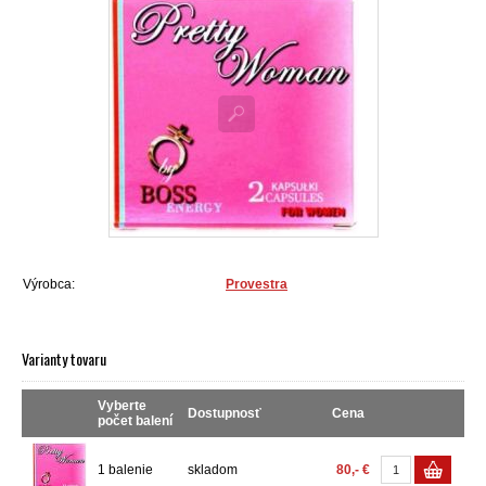
Výrobca:
Provestra
Varianty tovaru
Vyberte
Dostupnosť
Cena
počet balení
1 balenie
skladom
80,- €