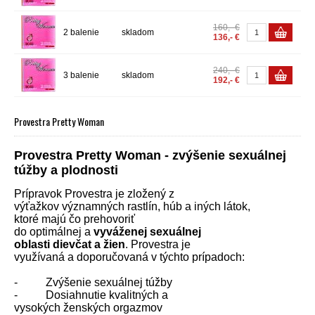
160,- €
2 balenie
skladom
136,- €
240,- €
3 balenie
skladom
192,- €
Provestra Pretty Woman
Provestra Pretty Woman - zvýšenie sexuálnej
túžby a plodnosti
Prípravok Provestra je zložený z
výťažkov významných rastlín, húb a iných látok,
ktoré majú čo prehovoriť
do optimálnej a
vyváženej sexuálnej
oblasti dievčat a žien
. Provestra je
využívaná a doporučovaná v týchto prípadoch:
- Zvýšenie sexuálnej túžby
- Dosiahnutie kvalitných a
vysokých ženských orgazmov