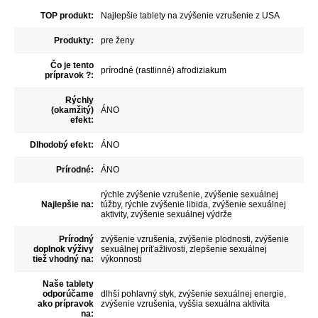
TOP produkt:
Najlepšie tablety na zvýšenie vzrušenie z USA
Produkty:
pre ženy
Čo je tento
prírodné (rastlinné) afrodiziakum
prípravok ?:
Rýchly
(okamžitý)
ÁNO
efekt:
Dlhodobý efekt:
ÁNO
Prírodné:
ÁNO
rýchle zvýšenie vzrušenie, zvýšenie sexuálnej
Najlepšie na:
túžby, rýchle zvýšenie libida, zvýšenie sexuálnej
aktivity, zvýšenie sexuálnej výdrže
Prírodný
zvýšenie vzrušenia, zvýšenie plodnosti, zvýšenie
doplnok výživy
sexuálnej príťažlivosti, zlepšenie sexuálnej
tiež vhodný na:
výkonnosti
Naše tablety
odporúčame
dlhší pohlavný styk, zvýšenie sexuálnej energie,
ako prípravok
zvýšenie vzrušenia, vyššia sexuálna aktivita
na: